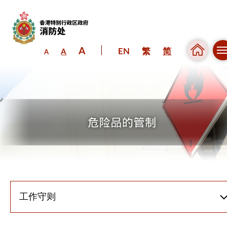
A
EN
繁
简
A
A
跳到内容（按回车键）