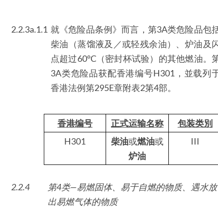
2.2.3a.1.1
就《危险品条例》而言，第3A类危险品包
柴油（蒸馏液及／或轻残余油）、炉油及
点超过60°C（密封杯试验）的其他燃油。
3A类危险品获配香港编号H301，並载列
香港法例第295E章附表2第4部。
香港编号
正式运输名称
包装类別
H301
柴油
或
燃油
或
III
炉油
2.2.4
第4类—易燃固体、易于自燃的物质、遇水放
出易燃气体的物质