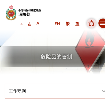
A
EN
繁
简
A
A
跳到内容（按回车键）