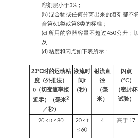
溶剂层小于3%；
(b) 混合物或任何分离出来的溶剂都不
合第6.1类或第8类的标准；
(c) 所用的容器容量不超过450公升；
及
(d) 粘度和闪点如下表所示：
23°C时的运动粘
液流时
射流直
闪点
度（外推法）
间t
径
（°C）
υ（切变速率接
（秒）
（毫
（密封杯
2
米）
试验）
近零）（毫米
／秒）
20 < υ ≤ 80
20 < t
4
高于 17
≤ 60