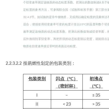
个切变速率测定该物质的动态粘度系数。把测出的数值制成8 关于
定粘度的参考方法，可参阅联合国《试验和标准手册》第三部分
32.4.3节。如试验的是非牛顿物质，又或用以确定粘度的流量杯法
适合，便须使用切变速率可变的粘度计並以23°C的温度和数个切
速率测定该物质的动态粘度系数。把测出的数值制成切变率图，
后外推得到零切变率，再把所得的动态粘度除以密度，就能得出
物质在切变速率接近零时的表面运动粘度。
2.2.3.2.2
按易燃性划定的包装类別：
包装类別
闪点（°C）
初沸点
（密封杯）
（°C）
I
–
≤ 35
II
< 23
> 35