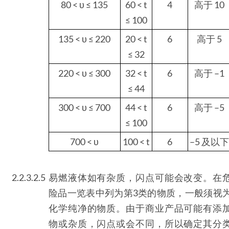
80 < υ ≤ 135
60 < t
4
高于 10
≤ 100
135 < υ ≤ 220
20 < t
6
高于 5
≤ 32
220 < υ ≤ 300
32 < t
6
高于 –1
≤ 44
300 < υ ≤ 700
44 < t
6
高于 –5
≤ 100
700 < υ
100 < t
6
–5 及以
2.2.3.2.5
易燃液体如有杂质，闪点可能会改变。在
险品一览表中列为第3类的物质，一般须视
化学纯净的物质。由于商业产品可能有添
物或杂质，闪点或会不同，所以确定其分