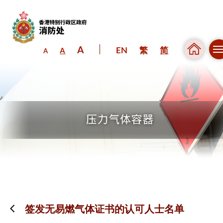
A
EN
繁
简
A
A
跳到内容（按回车键）
签发无易燃气体证书的认可人士名单