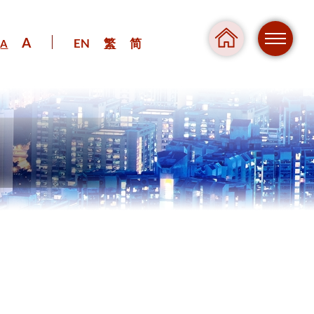
A
EN
繁
简
A
危險
壓力