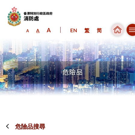
A
EN
繁
简
A
A
跳到內容（按回車鍵）
危險品搜尋