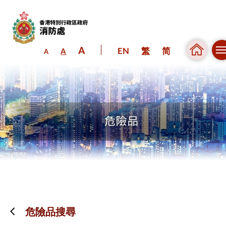
A
EN
繁
简
A
A
跳到內容（按回車鍵）
危險品搜尋