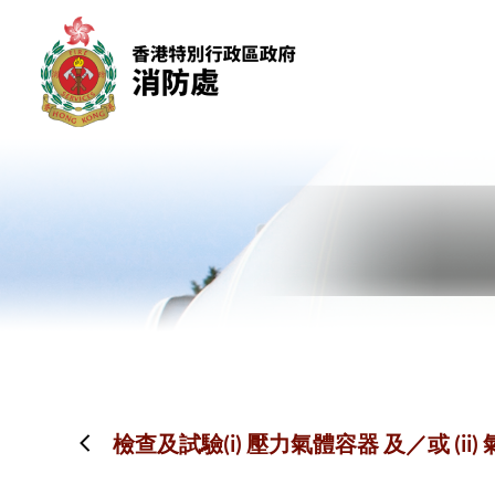
跳到內容（按回車鍵）
檢查及試驗(i) 壓力氣體容器 及／或 (i