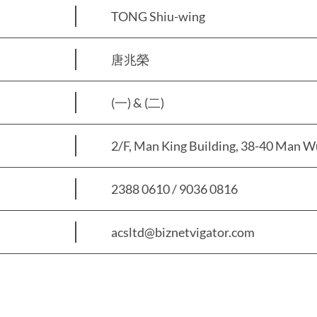
TONG Shiu-wing
唐兆榮
(一) & (二)
2/F, Man King Building, 38-40 Man Wu
2388 0610 / 9036 0816
acsltd@biznetvigator.com