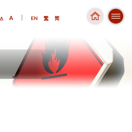
A
EN
繁
简
A
危險
壓力