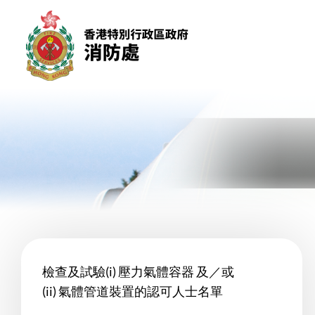
跳到內容（按回車鍵）
檢查及試驗(i) 壓力氣體容器 及／或
(ii) 氣體管道裝置的認可人士名單