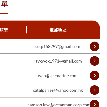
名單
類型
電郵地址
soip158299@gmail.com
raykwok1971@gmail.com
wah@keemarine.com
catalparise@yahoo.com.hk
samson.law@oceanman.corp.com.hk