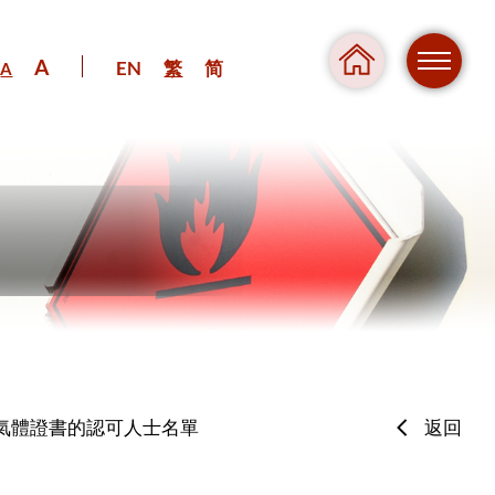
A
EN
繁
简
A
危險
氣體證書的認可人士名單
返回
壓力