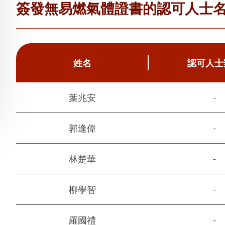
簽發無易燃氣體證書的認可人士
姓名
認可人士
葉兆安
-
郭逢偉
-
林楚華
-
柳學智
-
羅國禮
-