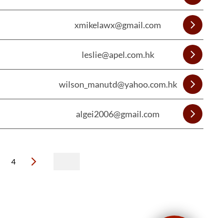
xmikelawx@gmail.com
leslie@apel.com.hk
wilson_manutd@yahoo.com.hk
algei2006@gmail.com
4