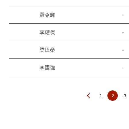
羅令輝
-
李耀傑
-
梁煒燊
-
李國強
-
1
2
3