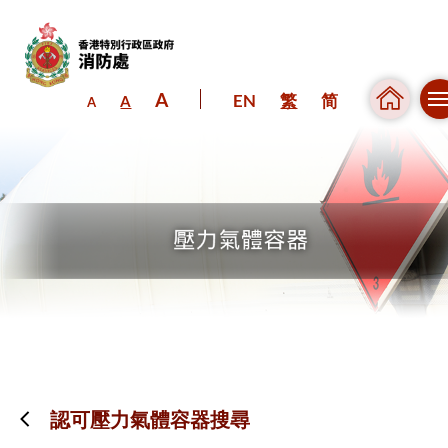
A
EN
繁
简
A
A
跳到內容（按回車鍵）
認可壓力氣體容器搜尋