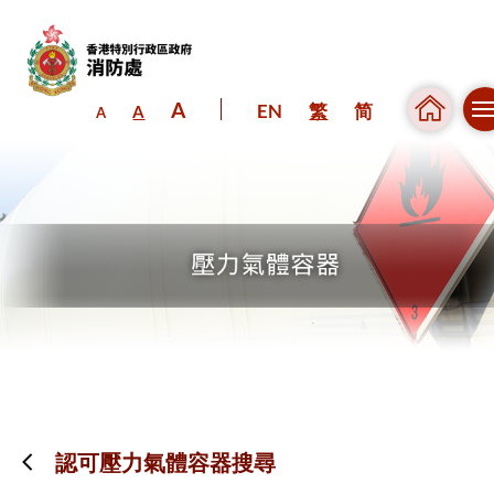
A
EN
繁
简
A
A
跳到內容（按回車鍵）
認可壓力氣體容器搜尋