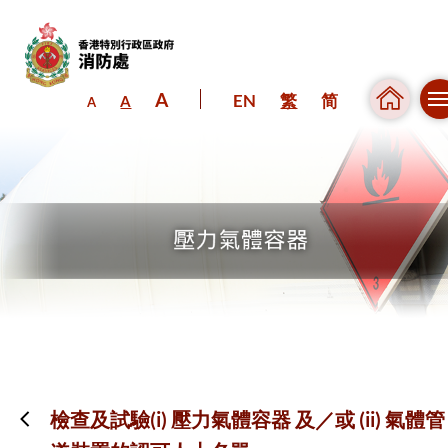
A
EN
繁
简
A
A
跳到內容（按回車鍵）
檢查及試驗(i) 壓力氣體容器 及／或 (ii) 氣體管