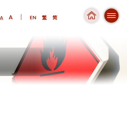
A
EN
繁
简
A
危險
壓力