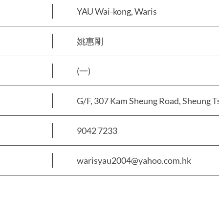
YAU Wai-kong, Waris
姚惠剛
(一)
G/F, 307 Kam Sheung Road, Sheung Ts
9042 7233
warisyau2004@yahoo.com.hk