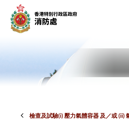
跳到內容（按回車鍵）
檢查及試驗(i) 壓力氣體容器 及／或 (i