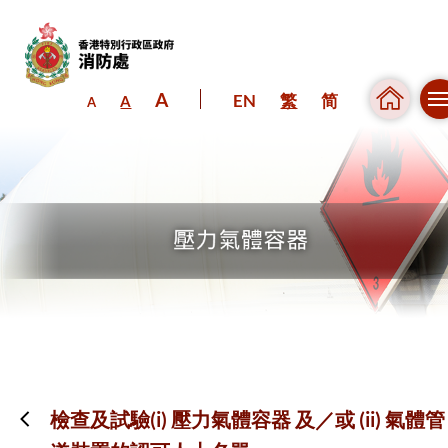
A
EN
繁
简
A
A
跳到內容（按回車鍵）
檢查及試驗(i) 壓力氣體容器 及／或 (ii) 氣體管