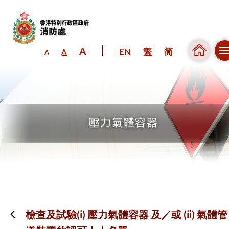
A
EN
繁
简
A
A
跳到內容（按回車鍵）
檢查及試驗(i) 壓力氣體容器 及／或 (ii) 氣體管