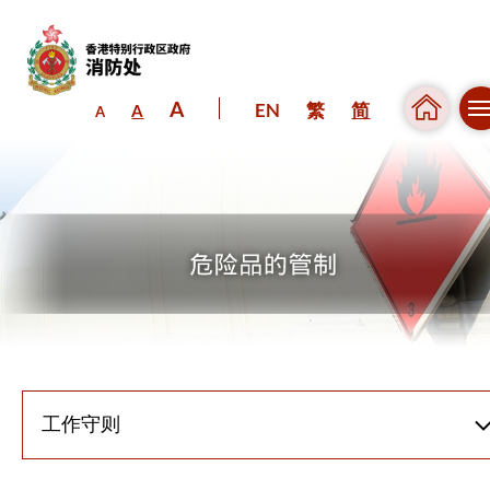
A
EN
繁
简
A
A
跳到内容（按回车键）