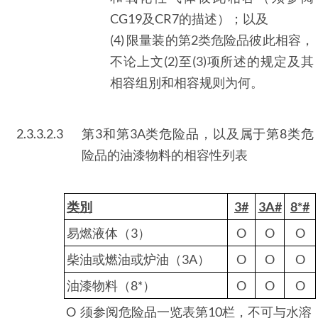
CG19及CR7的描述）；以及
(4) 限量装的第2类危险品彼此相容，
不论上文(2)至(3)项所述的规定及其
相容组別和相容规则为何。
2.3.3.2.3
第3和第3A类危险品，以及属于第8类危
险品的油漆物料的相容性列表
类別
3#
3A#
8*#
易燃液体（3）
O
O
O
柴油或燃油或炉油（3A）
O
O
O
油漆物料（8*）
O
O
O
O 须参阅危险品一览表第10栏，不可与水溶