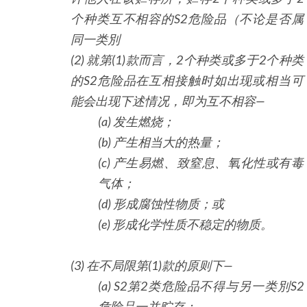
个种类互不相容的
S2
危险品（不论是否属
同一类別
(2) 就第
(1)
款而言，
2
个种类或多于
2
个种类
的
S2
危险品在互相接触时如出现或相当可
能会出现下述情况，即为互不相容
—
(a) 发生燃烧；
(b) 产生相当大的热量；
(c) 产生易燃、致窒息、氧化性或有毒
气体；
(d) 形成腐蚀性物质；或
(e) 形成化学性质不稳定的物质。
(3) 在不局限第
(1)
款的原则下
—
(a) S2
第
2
类危险品不得与另一类別
S2
危险品一并贮存；