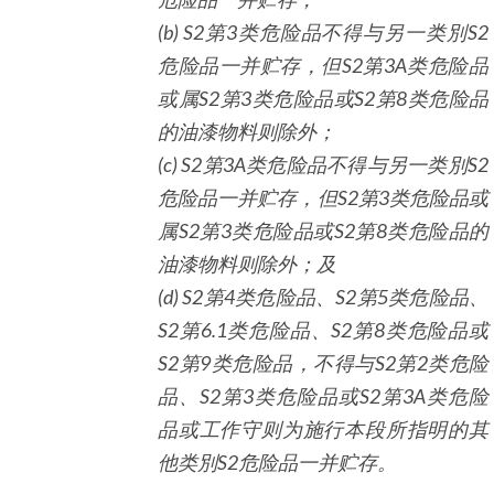
(b) S2
第
3
类危险品不得与另一类別
S2
危险品一并贮存，但
S2
第
3A
类危险品
或属
S2
第
3
类危险品或
S2
第
8
类危险品
的油漆物料则除外；
(c) S2
第
3A
类危险品不得与另一类別
S2
危险品一并贮存，但
S2
第
3
类危险品或
属
S2
第
3
类危险品或
S2
第
8
类危险品的
油漆物料则除外；及
(d) S2
第
4
类危险品、
S2
第
5
类危险品、
S2
第6.
1
类危险品、
S2
第
8
类危险品或
S2
第
9
类危险品，不得与
S2
第
2
类危险
品、
S2
第
3
类危险品或
S2
第
3A
类危险
品或工作守则为施行本段所指明的其
他类別
S2
危险品一并贮存。