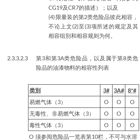
CG19及CR7的描述）；以及
(4) 限量装的第2类危险品彼此相容，
不论上文(2)至(3)项所述的规定及其
相容组別和相容规则为何。
2.3.3.2.3
第3和第3A类危险品，以及属于第8类危
险品的油漆物料的相容性列表
类別
3#
3A#
8*#
易燃气体（3）
O
O
O
无毒性、非易燃气体（3）
O
O
O
毒性气体（3）
O
O
O
O 须参阅危险品一览表第10栏，不可与水溶