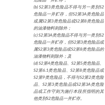
(b) S2
第
3
类危险品不得与另一类別
S2
危险品一并贮存，但
S2
第
3A
类危险品
或属
S2
第
3
类危险品或
S2
第
8
类危险品
的油漆物料则除外；
(c) S2
第
3A
类危险品不得与另一类別
S2
危险品一并贮存，但
S2
第
3
类危险品或
属
S2
第
3
类危险品或
S2
第
8
类危险品的
油漆物料则除外；及
(d) S2
第
4
类危险品、
S2
第
5
类危险品、
S2
第6.
1
类危险品、
S2
第
8
类危险品或
S2
第
9
类危险品，不得与
S2
第
2
类危险
品、
S2
第
3
类危险品或
S2
第
3A
类危险
品或工作守则为施行本段所指明的其
他类別
S2
危险品一并贮存。