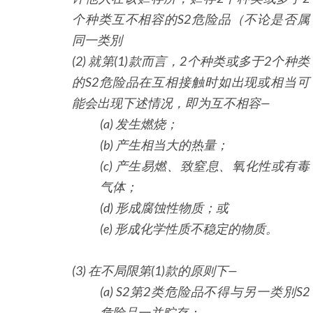
个种类互不相容的
S2
危险品（不论是否属
同一类別
(2) 就第
(1)
款而言，
2
个种类或多于
2
个种类
的
S2
危险品在互相接触时如出现或相当可
能会出现下述情况，即为互不相容
—
(a) 发生燃烧；
(b) 产生相当大的热量；
(c) 产生易燃、致窒息、氧化性或有毒
气体；
(d) 形成腐蚀性物质；或
(e) 形成化学性质不稳定的物质。
(3) 在不局限第
(1)
款的原则下
—
(a) S2
第
2
类危险品不得与另一类別
S2
危险品一并贮存；