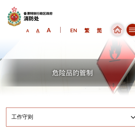
A
EN
繁
简
A
A
跳到内容（按回车键）