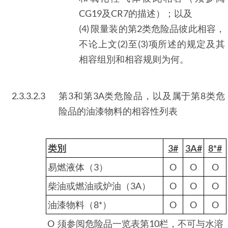
CG19及CR7的描述）；以及
(4) 限量装的第2类危险品彼此相容，
不论上文(2)至(3)项所述的规定及其
相容组別和相容规则为何。
2.3.3.2.3
第3和第3A类危险品，以及属于第8类危
险品的油漆物料的相容性列表
类別
3#
3A#
8*#
易燃液体（3）
O
O
O
柴油或燃油或炉油（3A）
O
O
O
油漆物料（8*）
O
O
O
O 须参阅危险品一览表第10栏，不可与水溶