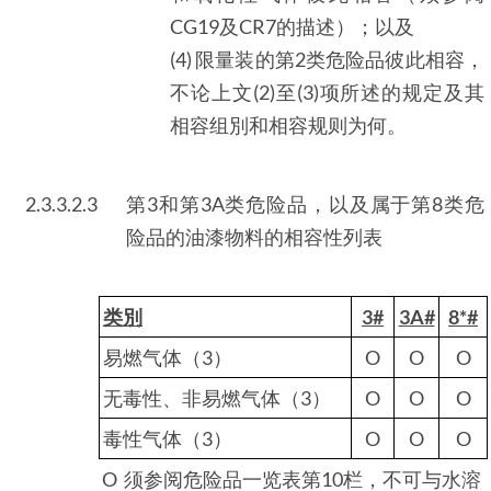
CG19及CR7的描述）；以及
(4) 限量装的第2类危险品彼此相容，
不论上文(2)至(3)项所述的规定及其
相容组別和相容规则为何。
2.3.3.2.3
第3和第3A类危险品，以及属于第8类危
险品的油漆物料的相容性列表
类別
3#
3A#
8*#
易燃气体（3）
O
O
O
无毒性、非易燃气体（3）
O
O
O
毒性气体（3）
O
O
O
O 须参阅危险品一览表第10栏，不可与水溶