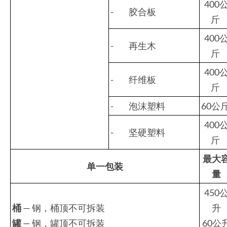
400
- 胶合板
斤
400
- 再生木
斤
400
- 纤维板
斤
- 泡沫塑料
60公
400
- 坚硬塑料
斤
最大
单一包装
量
450
桶
— 钢，桶顶不可拆装
升
罐
— 钢，罐顶不可拆装
60公