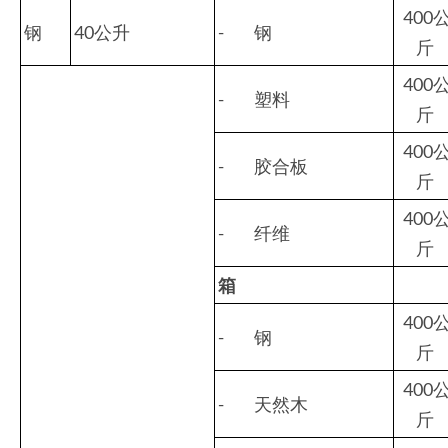
400
钢
40公升
- 钢
斤
400
- 塑料
斤
400
- 胶合板
斤
400
- 纤维
斤
箱
400
- 钢
斤
400
- 天然木
斤