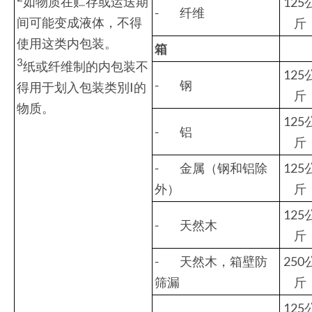
如物质在贮存或运送期
125
- 纤维
间可能变成液体，不得
斤
使用这类内包装。
箱
3
纸或纤维制的内包装不
125
- 钢
得用于划入包装类別I的
斤
物质。
125
- 铝
斤
- 金属（钢和铝除
125
外）
斤
125
- 天然木
斤
- 天然木，箱壁防
250
筛漏
斤
125