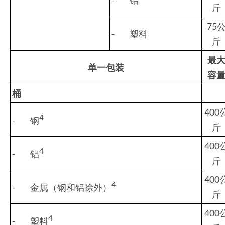
斤
75
- 塑料
斤
最
单一包装
容
桶
400
4
- 钢
斤
400
4
- 铝
斤
400
4
- 金属（钢和铝除外）
斤
400
4
- 塑料