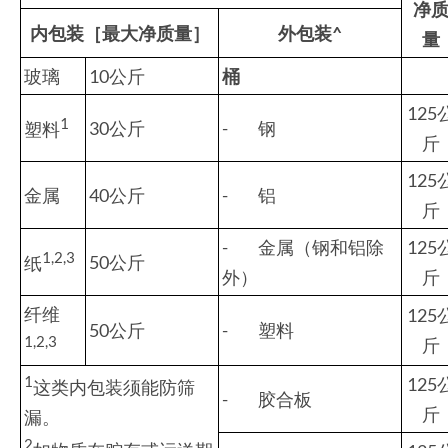
净
内包装［最大净质量］
外包装
^
量
玻璃
10公斤
桶
125
1
30公斤
- 钢
塑料
斤
125
金属
40公斤
- 铝
斤
- 金属（钢和铝除
125
1,2,3
50公斤
纸
外）
斤
纤维
125
50公斤
- 塑料
1,2,3
斤
1
125
这类内包装须能防筛
- 胶合板
斤
漏。
2