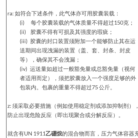
ra: 如符合下述条件，此气体亦可用胶囊装载：
(i) 每个胶囊装载的气体质量不得超过150克；
(ii) 胶囊不得有可损及其强度的瑕疵；
(iii) 胶囊的封口装置须附加一个能够防止其在运
送期间出现洩漏的装置（盖、套、封条、封皮
等），确保其不会洩漏；
(iv) 运送量如超过一般豁免量或总豁免量（视何
者适用而定），须把胶囊放入一个强度足够的外
包装内。包裹的重量不得超过75 公斤。
z: 须采取必要措施（例如使用稳定剂或添加抑制剂）
防止出现危险反应（即出现聚合或分解反应）。
就含有UN 1911
乙硼烷
的混合物而言，压力气体容器