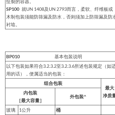
扯裂的容器。
SP100
就UN 1408及UN 2793而言，柔软、纤维板或
木制包装须能防筛漏及防水，否则须加上防筛漏及防
衬埝。
BP010
基本包装说明
以下包装如果符合3.2.3.2至3.2.3.6所述包装规定（如
用的话），便属适当的包装：
组合包装
最大
内包装
净质
外包装
^
［最大容量］
玻璃
1公升
桶