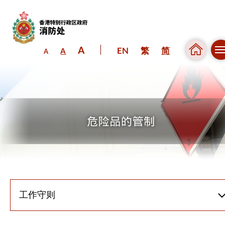
A
EN
繁
简
A
A
跳到内容（按回车键）