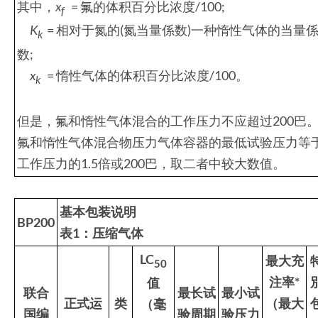
其中，
x
= 氟的体积百分比浓度/100;
f
K
= 相对于氮的(氮当量係数)一种惰性气体的当量
k
数;
x
= 惰性气体的体积百分比浓度/100。
k
但是，氟和惰性气体混合的工作压力不应超过200巴
氟和惰性气体混合物压力气体容器的最低试验压力等
工作压力的1.5倍或200巴，取二者中较大数值。
基本包装说明
BP200
表
1
：压缩气体
LC
最大充
50
注率*
值
联合
最长试
最小试
正式运
类
（最大
（毫
国编
验周期
验压力