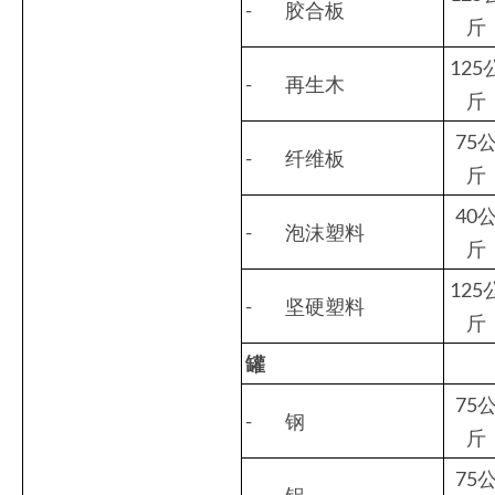
- 胶合板
斤
125
- 再生木
斤
75
- 纤维板
斤
40
- 泡沫塑料
斤
125
- 坚硬塑料
斤
罐
75
- 钢
斤
75
- 铝