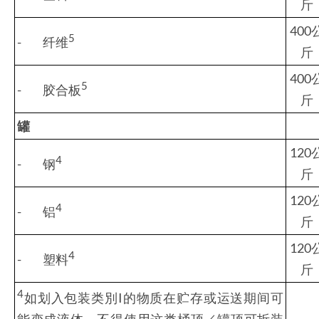
斤
400
5
- 纤维
斤
400
5
- 胶合板
斤
罐
120
4
- 钢
斤
120
4
- 铝
斤
120
4
- 塑料
斤
4
如划入包装类別I的物质在贮存或运送期间可
能变成液体，不得使用这类桶顶／罐顶可拆装