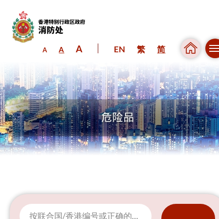
A
EN
繁
简
A
A
跳到内容（按回车键）