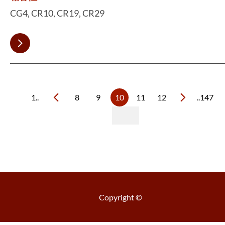
CG4, CR10, CR19, CR29
1..
8
9
10
11
12
..147
Copyright ©