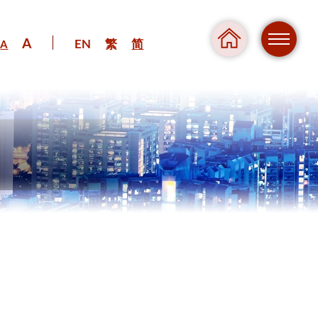
A
EN
繁
简
A
危险
压力