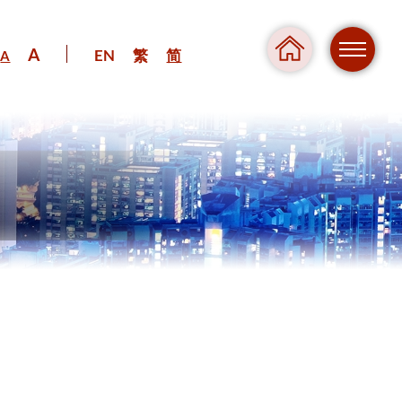
A
EN
繁
简
A
危险
压力