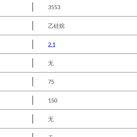
3553
乙硅烷
2.1
无
75
150
无