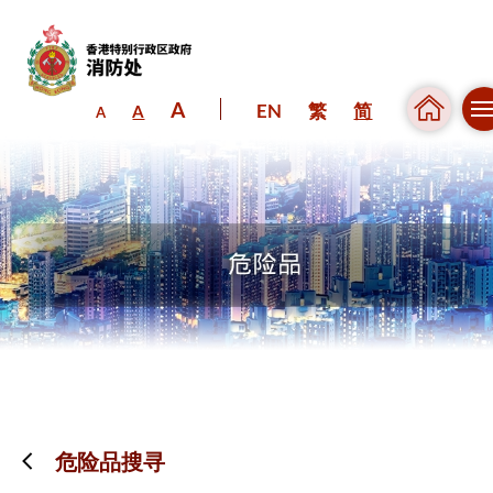
A
EN
繁
简
A
A
跳到内容（按回车键）
危险品搜寻