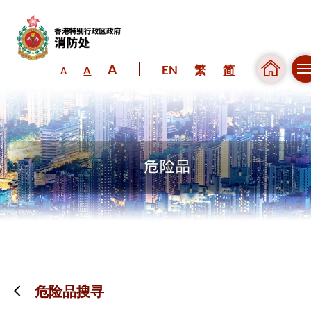
A
EN
繁
简
A
A
跳到内容（按回车键）
危险品搜寻