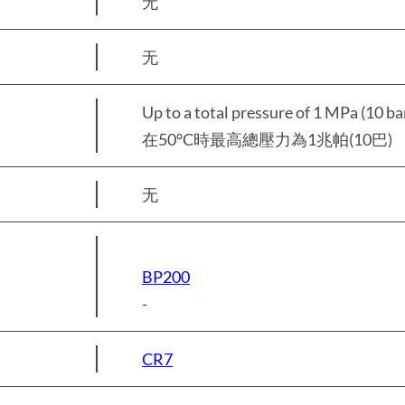
无
无
Up to a total pressure of 1 MPa (10 ba
在50°C時最高總壓力為1兆帕(10巴)
无
BP200
-
CR7