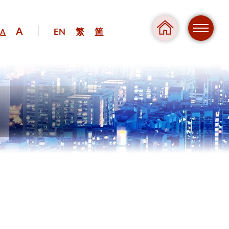
A
EN
繁
简
A
危险
压力