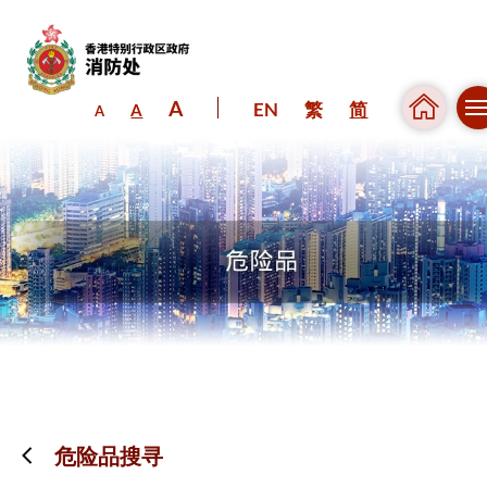
A
EN
繁
简
A
A
跳到内容（按回车键）
危险品搜寻