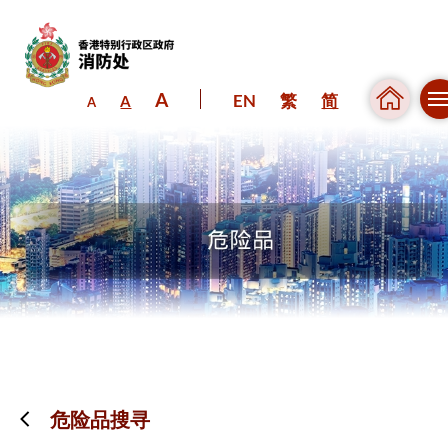
A
EN
繁
简
A
A
跳到内容（按回车键）
危险品搜寻