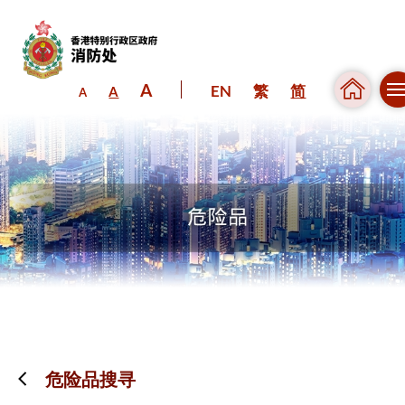
A
EN
繁
简
A
A
跳到内容（按回车键）
危险品搜寻