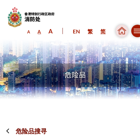
A
EN
繁
简
A
A
跳到内容（按回车键）
危险品搜寻