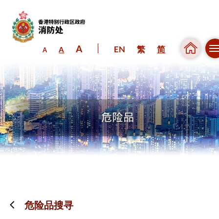
A
EN
繁
简
A
A
跳到内容（按回车键）
危险品搜寻