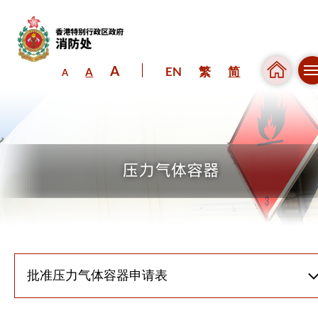
A
EN
繁
简
A
A
跳到内容（按回车键）