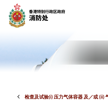
跳到内容（按回车键）
检查及试验(i) 压力气体容器 及／或 (i