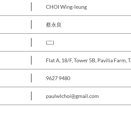
CHOI Wing-leung
蔡永良
(二)
Flat A, 18/F, Tower 5B, Pavilia Farm, 
9627 9480
paulwlchoi@gmail.com