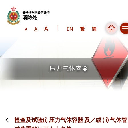
A
EN
繁
简
A
A
跳到内容（按回车键）
检查及试验(i) 压力气体容器 及／或 (ii) 气体管