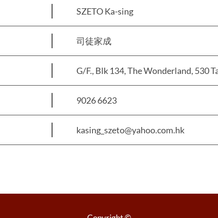
SZETO Ka-sing
司徒家成
G/F., Blk 134, The Wonderland, 530 Tai
9026 6623
kasing_szeto@yahoo.com.hk
Copyright ©