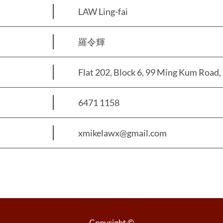
LAW Ling-fai
羅令輝
Flat 202, Block 6, 99 Ming Kum Road, 
6471 1158
xmikelawx@gmail.com
Copyright ©