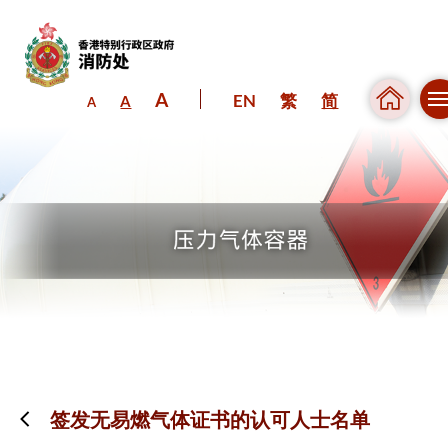
A
EN
繁
简
A
A
跳到内容（按回车键）
签发无易燃气体证书的认可人士名单