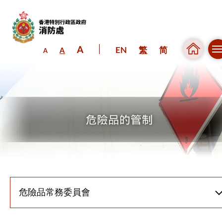
A
EN
繁
简
A
A
跳到內容（按回車鍵）