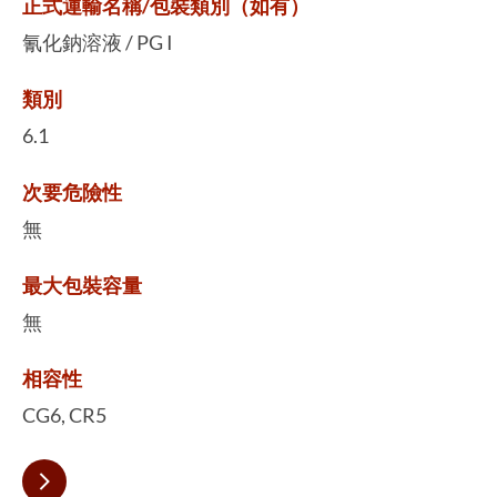
正式運輸名稱/包裝類別（如有）
氰化鈉溶液 / PG I
類別
6.1
次要危險性
無
最大包裝容量
無
相容性
CG6, CR5