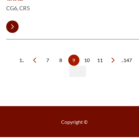
CG6, CR5
1..
7
8
9
10
11
..147
Copyright ©