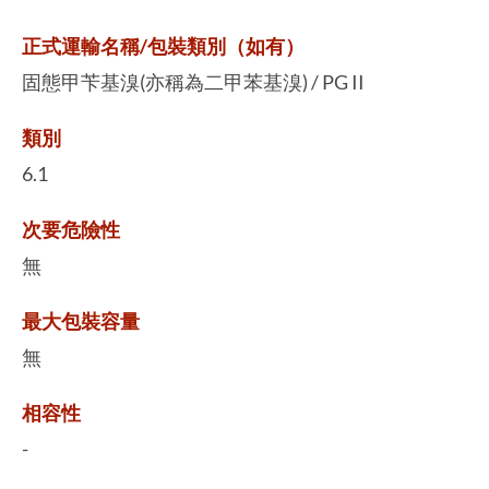
正式運輸名稱/包裝類別（如有）
固態甲苄基溴(亦稱為二甲苯基溴) / PG II
類別
6.1
次要危險性
無
最大包裝容量
無
相容性
-