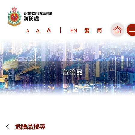
A
EN
繁
简
A
A
跳到內容（按回車鍵）
危險品搜尋