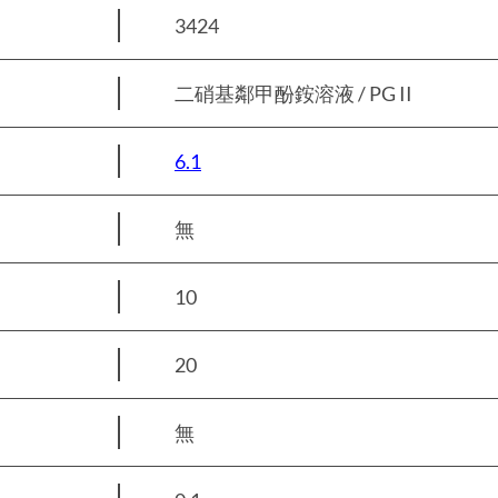
3424
二硝基鄰甲酚銨溶液 / PG II
6.1
無
10
20
無