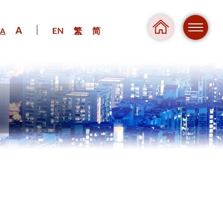
A
EN
繁
简
A
危險
壓力