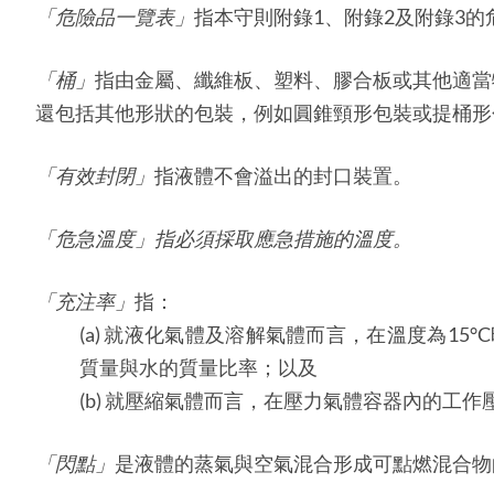
「
危險品一覽表
」
指本守則附錄1、附錄2及附錄3的
「桶」
指由金屬、纖維板、塑料、膠合板或其他適當
還包括其他形狀的包裝，例如圓錐頸形包裝或提桶形
「
有效封閉
」
指液體不會溢出的封口裝置。
「
危急溫度
」
指必須採取應急措施的溫度。
「充注率」
指：
(a) 就液化氣體及溶解氣體而言，在溫度為1
質量與水的質量比率；以及
(b) 就壓縮氣體而言，在壓力氣體容器內的工作
「閃點」
是液體的蒸氣與空氣混合形成可點燃混合物