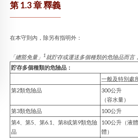
第 1.3 章 釋義
在本守則內，除另有指明外：
1
「總豁免量」
就貯存或運送多個種類的危險品而言
貯存多個種類的危險品：
一般及特別處
第2類危險品
300公升
（容水量）
第3類危險品
100公升
第4、第5、第6.1、第8或第9類危險
100公升（液
品
體）