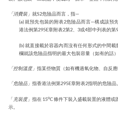
「消費裝」
就S2危險品而言，指—
(a) 就預先包裝的附表2危險品而言—構成該
港法例第295E章附表2第2、3或4部中列表
(b) 就直接載於容器內而沒有任何形式的中間
欄就該危險品指明的最大包裝容量（如有的話
「
控制溫度
」
指某些物質（如有機過氧化物、自反應
「
危險品
」
指香港法例第295E章附表2指明的危險品
o
「
充裝度
」指在 15
C 條件下裝入盛載裝置的液體或
示。