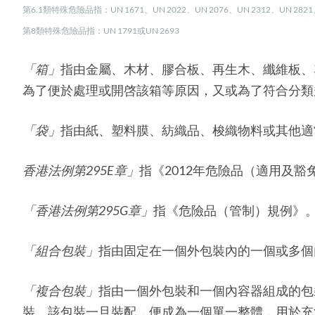
第6.1類特殊危險品指：UN 1671、UN 2022、UN 2076、UN 2312、UN 2821、U
第8類特殊危險品指：UN 1791或UN 2693
「箱」
指由金屬、木材、膠合板、再生木、纖維板、
為了便於處理或開啓該箱等原因，又或為了符合分類
「袋」
指由紙、塑料膜、紡織品、梭織物料或其他適
香港法例第
295E
章
」
指《2012年危險品（適用及豁
「香港法例第
295G
章
」
指《危險品（管制）規例》
「組合包裝」
指由固定在一個外包裝內的一個或多個
「複合包裝」
指由一個外包裝和一個內容器組成的包
裝。該包裝一旦裝配，便成為一個單一整體，用於充