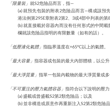
「限量裝」
就S2危險品而言，指—
(a) 就預先包裝的附表2危險品而言—構成該
港法例第295E章附表2第2、3或4部中列表
(b) 就直接載於容器內而沒有任何形式的中間
欄就該危險品指明的有限數量（如有的話）。
「
低壓液化氣體
」
指臨界溫度在+65°C以上的氣體。
「
最大容量
」
指容器或包裝的最大內部體積，以公升
「
最大淨質量
」
指單一包裝內載物的最大淨質量或多
「
不可重注的壓力氣體容器
」
指符合以下說明的壓力
(a) 盛載或曾盛載S2第2類危險品；以及
(b) 並非構造或原意作再重新注入S2第2類危險