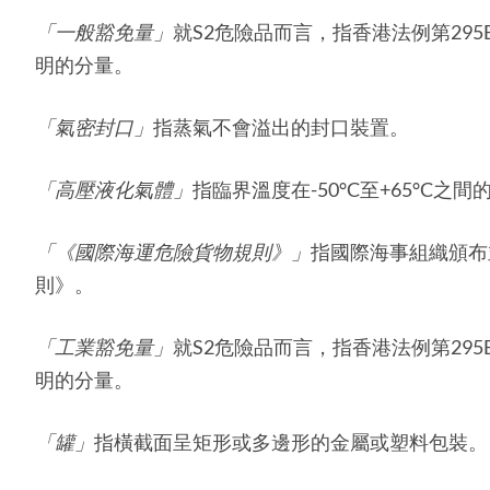
「一般豁免量」
就S2危險品而言，指香港法例第295
明的分量。
「氣密封口」
指蒸氣不會溢出的封口裝置。
「高壓液化氣體」
指臨界溫度在-50°C至+65°C之間
「《國際海運危險貨物規則》」
指國際海事組織頒布
則》。
「工業豁免量」
就S2危險品而言，指香港法例第295
明的分量。
「
罐
」
指橫截面呈矩形或多邊形的金屬或塑料包裝。