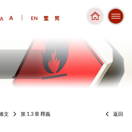
A
EN
繁
简
A
危險
條文
第 1.3 章 釋義
返回
壓力