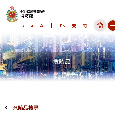
A
EN
繁
简
A
A
跳到內容（按回車鍵）
危險品搜尋