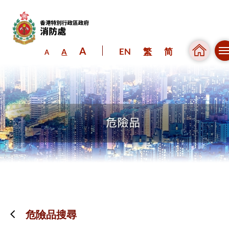
A
EN
繁
简
A
A
跳到內容（按回車鍵）
危險品搜尋