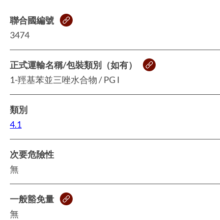
聯合國編號
3474
正式運輸名稱/包裝類別（如有）
1-羥基苯並三唑水合物 / PG I
類別
4.1
次要危險性
無
一般豁免量
無