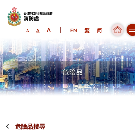
A
EN
繁
简
A
A
跳到內容（按回車鍵）
危險品搜尋