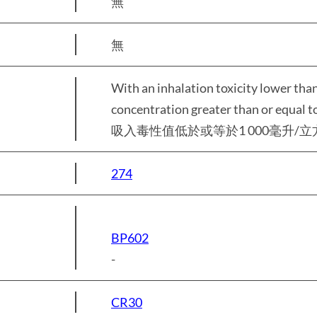
無
無
With an inhalation toxicity lower tha
concentration greater than or equal t
吸入毒性值低於或等於1 000毫升/立
274
BP602
-
CR30