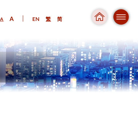
A
EN
繁
简
A
危險
壓力