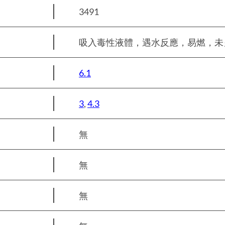
3491
吸入毒性液體，遇水反應，易燃，未另作規
6.1
3
,
4.3
無
無
無