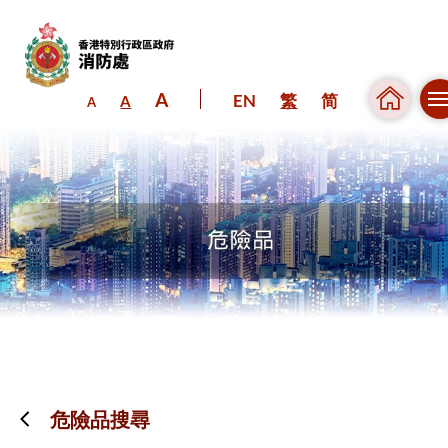
A
EN
繁
简
A
A
跳到內容（按回車鍵）
危險品搜尋