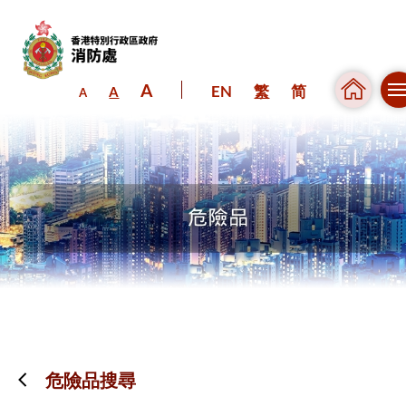
A
EN
繁
简
A
A
跳到內容（按回車鍵）
危險品搜尋