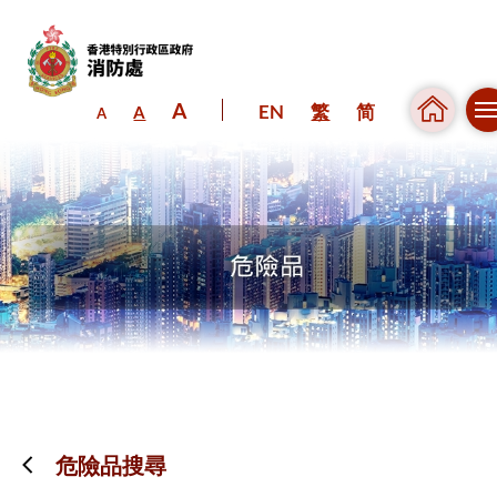
A
EN
繁
简
A
A
跳到內容（按回車鍵）
危險品搜尋