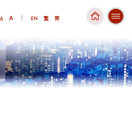
A
EN
繁
简
A
危險
壓力