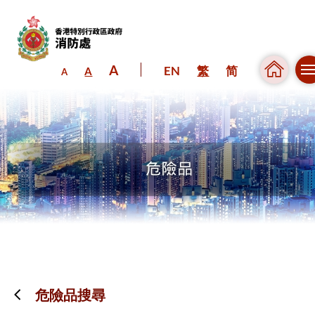
A
EN
繁
简
A
A
跳到內容（按回車鍵）
危險品搜尋