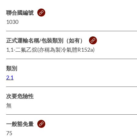
聯合國編號
1030
正式運輸名稱/包裝類別（如有）
1,1-二氟乙烷(亦稱為製冷氣體R152a)
類別
2.1
次要危險性
無
一般豁免量
75