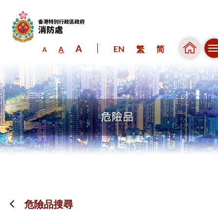
A
EN
繁
简
A
A
跳到內容（按回車鍵）
危險品搜尋