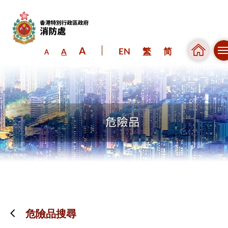
A
EN
繁
简
A
A
跳到內容（按回車鍵）
危險品搜尋